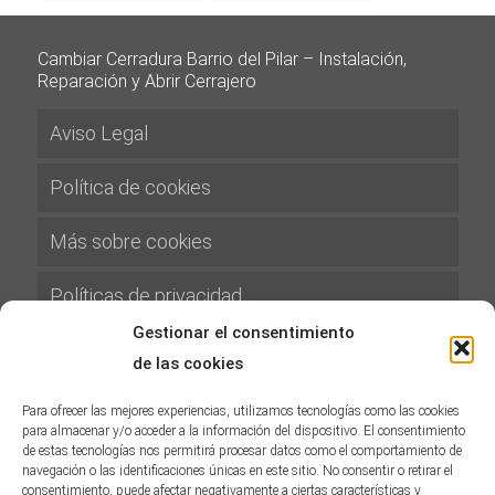
Cambiar Cerradura Barrio del Pilar – Instalación,
Reparación y Abrir Cerrajero
Aviso Legal
Política de cookies
Más sobre cookies
Políticas de privacidad
Gestionar el consentimiento
Términos y condiciones
de las cookies
Gastos de Envíos
Para ofrecer las mejores experiencias, utilizamos tecnologías como las cookies
para almacenar y/o acceder a la información del dispositivo. El consentimiento
de estas tecnologías nos permitirá procesar datos como el comportamiento de
Política de Devoluciones y Reembolsos
navegación o las identificaciones únicas en este sitio. No consentir o retirar el
consentimiento, puede afectar negativamente a ciertas características y