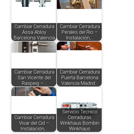
Cambiar Cerradura
Cambiar Cerradura
Assa Abloy
Perales del Rio –
Barcelona Valencia
Instalación,…
Cambiar Cerradura
Cambiar Cerradura
San Vicente del
Puerta Barcelona
Raspeig –…
Valencia Madrid…
Servicio Tecnico
Cambiar Cerradura
Cerraduras
Vivar del Cid –
Winkhaus Bombin
Instalación,…
Winkhaus