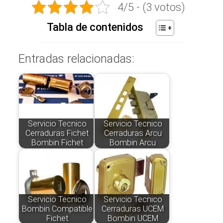
4/5 - (3 votos)
Tabla de contenidos
Entradas relacionadas:
Servicio Tecnico
Servicio Tecnico
Cerraduras Fichet
Cerraduras Arcu
Bombin Fichet
Bombin Arcu
Servicio Tecnico
Servicio Tecnico
Bombin Compatible
Cerraduras UCEM
Fichet
Bombin UCEM