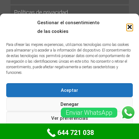
Políticas de privacidad
Gestionar el consentimiento
Términos y condiciones
de las cookies
Gastos de Envíos
Para ofrecer las mejores experiencias, utilizamos tecnologías como las cookies
para almacenar y/o acceder a la información del dispositivo. El consentimiento
de estas tecnologías nos permitirá procesar datos como el comportamiento de
Política de Devoluciones y Reembolsos
navegación o las identificaciones únicas en este sitio. No consentir o retirar el
consentimiento, puede afectar negativamente a ciertas características y
Condiciones de Compra
funciones.
Aceptar
Denegar
Enviar WhatsApp
Ver preferencias
© MC Cambiar Cerraduras -
Sitemap
-
Blog
644 721 038
Política de Privacidad