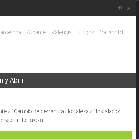
arcelona
Alicante
Valencia
Burgos
Valladolid
 y Abrir
nte ✅ Cambio de cerradura Hortaleza ✅ Instalacion
rrajeria Hortaleza