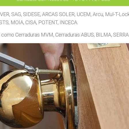
OVER, SAG, SIDESE, ARCAS SOLER, UCEM, Arcu, Mul-T-Lock, 
TS, MOIA, CISA, POTENT, INCECA.
cal como Cerraduras MVM, Cerraduras ABUS, BILMA, SER