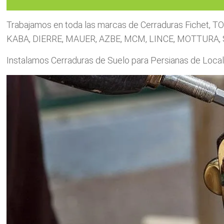
Trabajamos en toda las marcas de Cerraduras Fichet, T
KABA, DIERRE, MAUER, AZBE, MCM, LINCE, MOTTURA, S
Instalamos Cerraduras de Suelo para Persianas de Lo