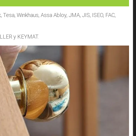
Tesa, Winkhaus, Assa Abloy, JMA, JIS, ISEO, FAC,
RALLER y KEYMAT.