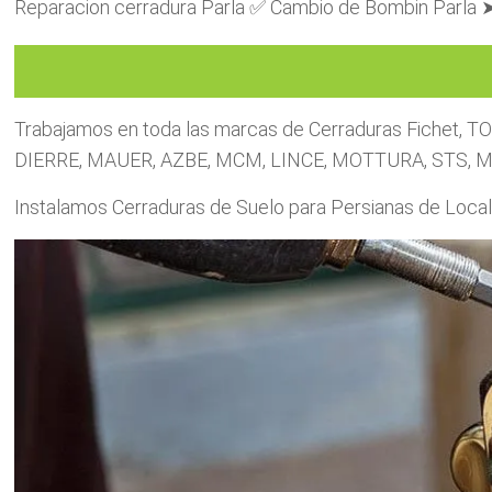
Reparacion cerradura Parla ✅ Cambio de Bombin Parla ➤ 
Trabajamos en toda las marcas de Cerraduras Fichet, T
DIERRE, MAUER, AZBE, MCM, LINCE, MOTTURA, STS, MO
Instalamos Cerraduras de Suelo para Persianas de Lo