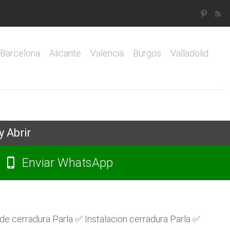
Barcelona
Alicante
Valencia
Burgos
Valladolid
y Abrir
Enviar WhatsApp
e cerradura Parla ✅ Instalacion cerradura Parla ✅