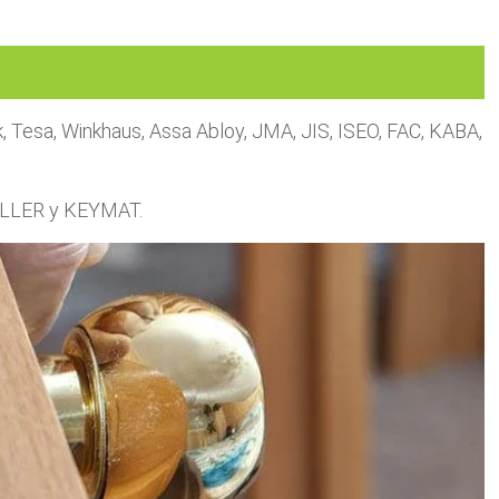
Tesa, Winkhaus, Assa Abloy, JMA, JIS, ISEO, FAC, KABA,
RALLER y KEYMAT.