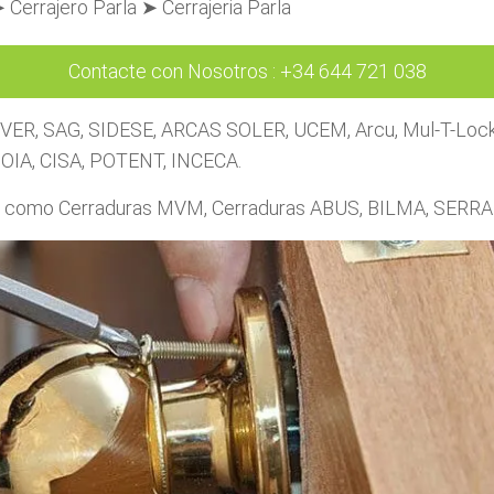
Cerrajero Parla ➤ Cerrajeria Parla
Contacte con Nosotros
:
+34 644 721 038
OVER, SAG, SIDESE, ARCAS SOLER, UCEM, Arcu, Mul-T-Lock, 
IA, CISA, POTENT, INCECA.
cal como Cerraduras MVM, Cerraduras ABUS, BILMA, SER