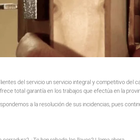
ientes del servicio un servicio integral y competitivo del
rece total garantía en los trabajos que efectúa en la prov
espondemos a la resolución de sus incidencias, pues conti
a cerradura? ¿Te han robado las llaves? Llama ahora.