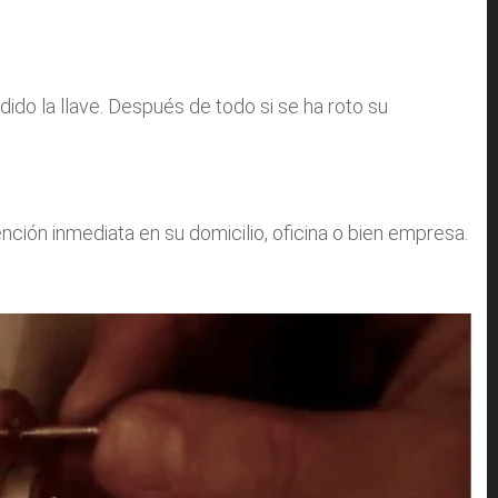
ido la llave. Después de todo si se ha roto su
ión inmediata en su domicilio, oficina o bien empresa.