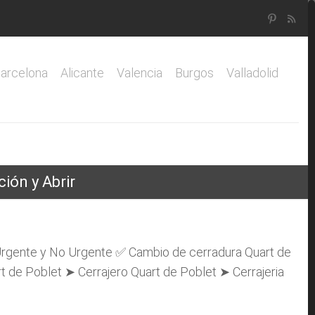
arcelona
Alicante
Valencia
Burgos
Valladolid
ión y Abrir
 Urgente y No Urgente ✅ Cambio de cerradura Quart de
 de Poblet ➤ Cerrajero Quart de Poblet ➤ Cerrajeria