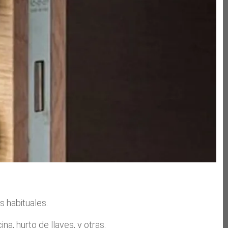
s habituales.
ina, hurto de llaves, y otras.