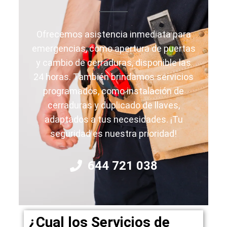
Ofrecemos asistencia inmediata para
emergencias, como apertura de puertas
y cambio de cerraduras, disponible las
24 horas. También brindamos servicios
programados, como instalación de
cerraduras y duplicado de llaves,
adaptados a tus necesidades. ¡Tu
seguridad es nuestra prioridad!
644 721 038
¿Cual los Servicios de