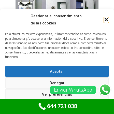
Gestionar el consentimiento
de las cookies
Para ofrecer las mejores experiencias, utilizamos tecnologías como las cookies
para almacenar y/o acceder a la información del dispositivo. El consentimiento
de estas tecnologías nos permitirá procesar datos como el comportamiento de
navegación o las identificaciones únicas en este sitio. No consentir o retirar el
consentimiento, puede afectar negativamente a ciertas características y
funciones.
Aceptar
Denegar
Enviar WhatsApp
Cierrapuertas Muelles en La Palma de
Ver preferencias
Cervelló
644 721 038
Política de Privacidad