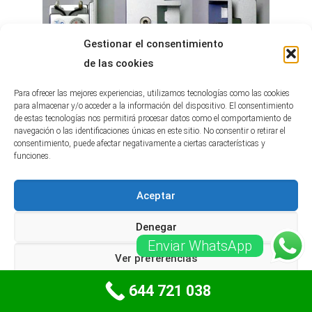
Gestionar el consentimiento
de las cookies
Para ofrecer las mejores experiencias, utilizamos tecnologías como las cookies
para almacenar y/o acceder a la información del dispositivo. El consentimiento
de estas tecnologías nos permitirá procesar datos como el comportamiento de
navegación o las identificaciones únicas en este sitio. No consentir o retirar el
consentimiento, puede afectar negativamente a ciertas características y
funciones.
Aceptar
Denegar
Enviar WhatsApp
Cierrapuertas Muelles en Sant Cugat
Ver preferencias
del Vallès
644 721 038
Política de Privacidad