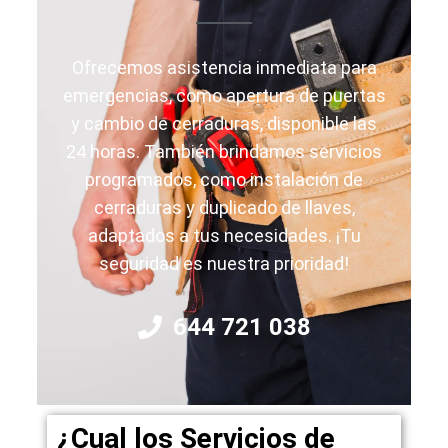
Ofrecemos asistencia inmediata para
emergencias, como apertura de puertas
y cambio de cerraduras, disponible las
24 horas. También brindamos servicios
programados, como instalación de
cerraduras y duplicado de llaves,
adaptados a tus necesidades. ¡Tu
seguridad es nuestra prioridad!
644 721 038
¿Cual los Servicios de