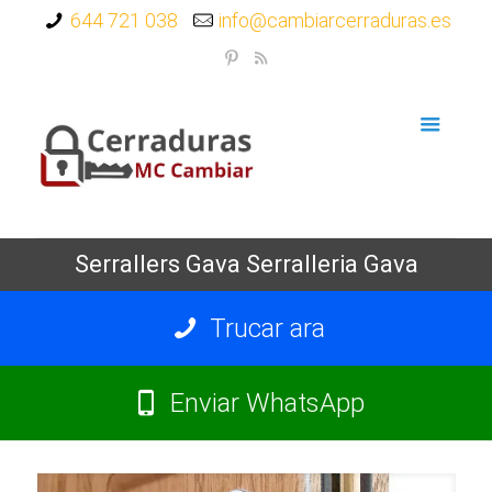
644 721 038
info@cambiarcerraduras.es
Serrallers Gava Serralleria Gava
Trucar ara
Enviar WhatsApp