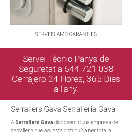
SERVEIS AMB GARANTIES
Servei Tècnic Panys de
Seguretat a 644 721 038
Cerrajero 24 Hores, 365 Dies
a l'any.
Serrallers Gava Serralleria Gava
A
Serrallers Gava
disposem d’una empresa de
serralleria que aquesta distribuïda per tota la