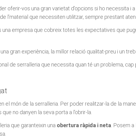
 oferir-vos una gran varietat d’opcions si ho necessita i 
de l’material que necessiten utilitzar, sempre prestant aten
 una empresa que cobreix totes les expectatives que puguin
na gran experiència, la millor relació qualitat-preu i un treb
onal de serralleria que necessita quan té un problema, cap 
gat
n el món de la serralleria. Per poder realitzar-la de la ma
ue no danyen la seva porta a l’obrir-la.
lleria que garanteixin una
obertura ràpida i neta
. Posem a 
sa.