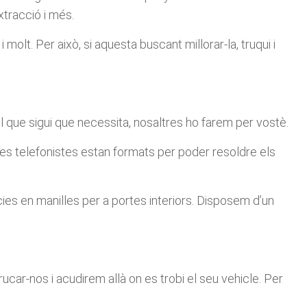
xtracció i més.
 molt. Per això, si aquesta buscant millorar-la, truqui i
el que sigui que necessita, nosaltres ho farem per vostè.
res telefonistes estan formats per poder resoldre els
ies en manilles per a portes interiors. Disposem d’un
trucar-nos i acudirem allà on es trobi el seu vehicle. Per