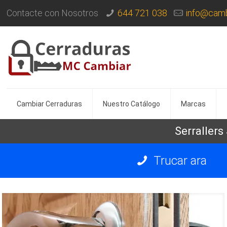
Contacte con Nosotros
644 721 038
info@camb
Cambiar Cerraduras
Nuestro Catálogo
Marcas
Serrallers
Trucar ara