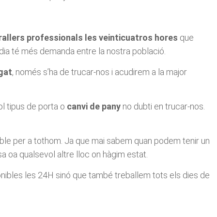
rallers professionals les veinticuatros hores
que
dia té més demanda entre la nostra població.
egat
, ​​només s’ha de trucar-nos i acudirem a la major
ol tipus de porta o
canvi de pany
no dubti en trucar-nos.
pensable per a tothom. Ja que mai sabem quan podem tenir un
a oa qualsevol altre lloc on hàgim estat.
onibles les 24H sinó que també treballem tots els dies de