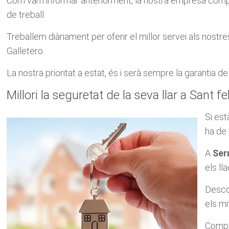
Com vam informar anteriorment, la nostra empresa compta
de treball.
Treballem diàriament per oferir el millor servei als nostr
Galletero.
La nostra prioritat a estat, és i serà sempre la garantia d
Millori la seguretat de la seva llar a Sant fe
Si est
ha de 
A
Ser
els ll
Descob
els mi
Compte