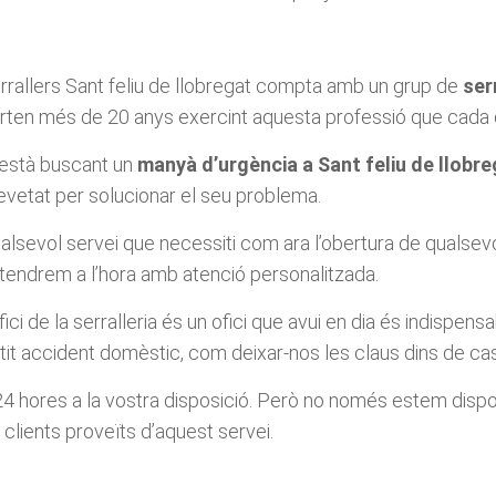
rrallers Sant feliu de llobregat compta amb un grup de
ser
rten més de 20 anys exercint aquesta professió que cada 
 està buscant un
manyà d’urgència a Sant feliu de llobr
evetat per solucionar el seu problema.
alsevol servei que necessiti com ara l’obertura de qualsev
atendrem a l’hora amb atenció personalitzada.
ofici de la serralleria és un ofici que avui en dia és indis
tit accident domèstic, com deixar-nos les claus dins de cas
s 24 hores a la vostra disposició. Però no només estem disp
 clients proveïts d’aquest servei.