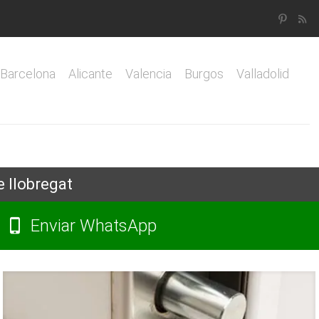
Barcelona
Alicante
Valencia
Burgos
Valladolid
e llobregat
Enviar WhatsApp