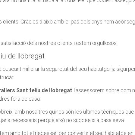
 amb una filial situada a la zona. Pel que podem assegura
es clients. Gràcies a això amb el pas dels anys hem aconsegu
e satisfacció dels nostres clients i estem orgullosos.
liu de llobregat
à buscant millorar la seguretat del seu habitatge, ja sigui p
trucar.
rallers Sant feliu de llobregat
l’assessorem sobre com mill
adres fora de casa.
reixi amb nosaltres quines són les últimes tècniques que 
tjans necessaris perquè això no succeeixi a casa seva.
m amb tot el necessari per convertir el seu habitatge en ll