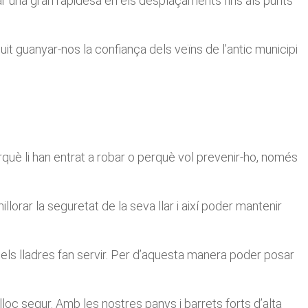
r una gran rapidesa en els desplaçaments fins als punts
it guanyar-nos la confiança dels veïns de l’antic municipi
erquè li han entrat a robar o perquè vol prevenir-ho, només
orar la seguretat de la seva llar i així poder mantenir
els lladres fan servir. Per d’aquesta manera poder posar
oc segur. Amb les nostres panys i barrets forts d’alta