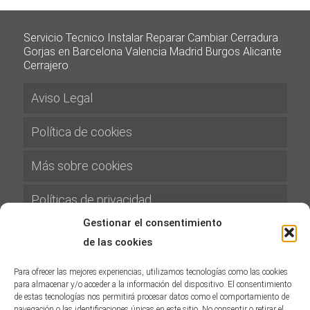
Servicio Tecnico Instalar Reparar Cambiar Cerradura
Gorjas en Barcelona Valencia Madrid Burgos Alicante
Cerrajero
Aviso Legal
Política de cookies
Más sobre cookies
Políticas de privacidad
Gestionar el consentimiento
Términos y condiciones
de las cookies
Gastos de Envíos
Para ofrecer las mejores experiencias, utilizamos tecnologías como las cookies
para almacenar y/o acceder a la información del dispositivo. El consentimiento
de estas tecnologías nos permitirá procesar datos como el comportamiento de
Política de Devoluciones y Reembolsos
navegación o las identificaciones únicas en este sitio. No consentir o retirar el