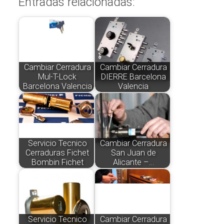
Entradas relacionadas:
Cambiar Cerradura
Cambiar Cerradura
Mul-T-Lock
DIERRE Barcelona
Barcelona Valencia
Valencia
Servicio Tecnico
Cambiar Cerradura
Cerraduras Fichet
San Juan de
Bombin Fichet
Alicante –…
Servicio Tecnico
Cambiar Cerradura